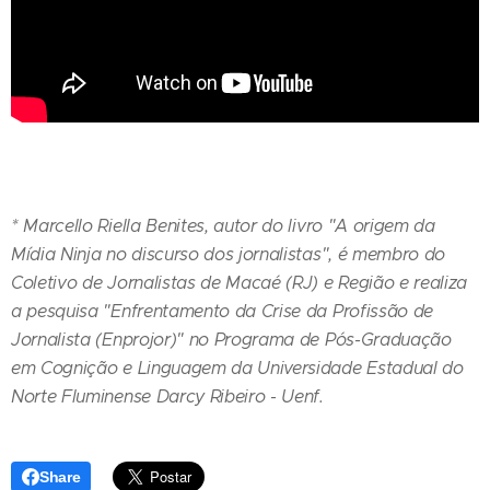
* Marcello Riella Benites, autor do livro "A origem da
Mídia Ninja no discurso dos jornalistas", é membro do
Coletivo de Jornalistas de Macaé (RJ) e Região e realiza
a pesquisa "Enfrentamento da Crise da Profissão de
Jornalista (Enprojor)" no Programa de Pós-Graduação
em Cognição e Linguagem da Universidade Estadual do
Norte Fluminense Darcy Ribeiro - Uenf.
Share